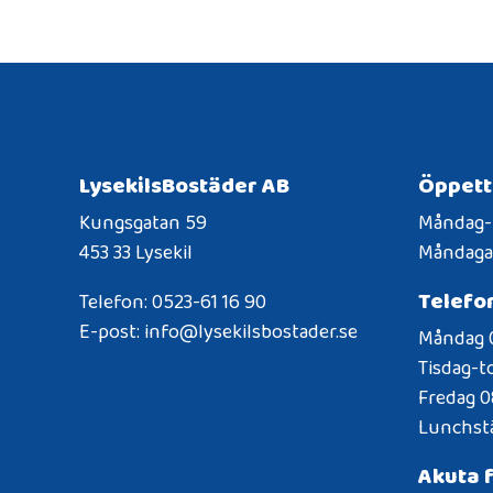
LysekilsBostäder AB
Öppett
Kungsgatan 59
Måndag-f
453 33 Lysekil
Måndagar
Telefo
Telefon: 0523-61 16 90
E-post: info@lysekilsbostader.se
Måndag 0
Tisdag-t
Fredag 0
Lunchstä
Akuta f