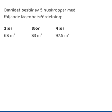
Området består av 5 huskroppar med
följande lägenhetsfördelning:
2:or
3:or
4:or
2
2
2
68 m
83 m
97,5 m